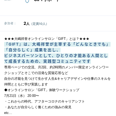
2
参加者：
人
（定員10人）
★★★大嶋祥誉オンラインサロン「GIFT」とは？★★★
『GIFT』は、大嶋祥誉が主宰する「どんなときでも」
「自分らしく」成果を出し、
ビジネスパーソンとして、ひとりの才能ある人間とし
て成長するための、実践型コミュニティです
専用ページでの交流、
月2回、約2時間のメンバー限定オンラインワー
クショップとそこでの活発な質疑応答など
自分の才能を見つけて生かす人生&キャリアデザインや仕事のスキルを
仲間とともに学び実践します
◆オンラインサロン「GIFT」体験ワークショップ
7月21日（水） 20:00〜
・これからの時代、アフターコロナのキャリアシフト
・あなたが自分らしく働くための強みの発見
etc…