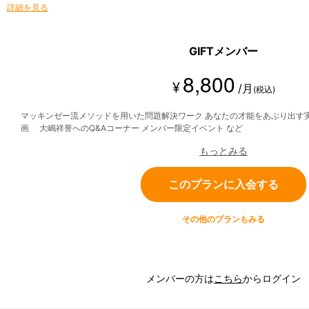
詳細を見る
GIFTメンバー
8,800
¥
/月
(税込)
マッキンゼー流メソッドを用いた問題解決ワーク あなたの才能をあぶり出す
画 大嶋祥誉へのQ&Aコーナー メンバー限定イベント など
もっとみる
このプランに入会する
その他のプランもみる
メンバーの方は
こちら
からログイン