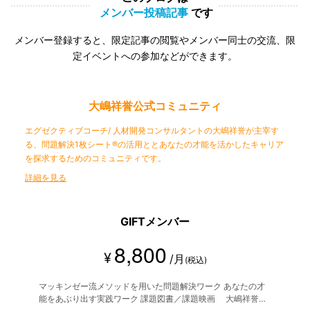
メンバー投稿記事
です
メンバー登録すると、限定記事の閲覧やメンバー同士の交流、限
定イベントへの参加などができます。
大嶋祥誉公式コミュニティ
エグゼクティブコーチ/ 人材開発コンサルタントの大嶋祥誉が主宰す
る、問題解決1枚シート®︎の活用ととあなたの才能を活かしたキャリア
を探求するためのコミュニティです。
詳細を見る
GIFTメンバー
8,800
¥
/月
(税込)
マッキンゼー流メソッドを用いた問題解決ワーク あなたの才
能をあぶり出す実践ワーク 課題図書／課題映画 大嶋祥誉へ