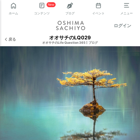
New
ホーム
コンテンツ
ブログ
イベント
メニュー
ログイン
オオサチのLQ029
戻る
オオサチのLife Question 365
|
ブログ